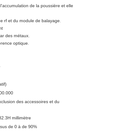
'accumulation de la poussière et elle
de rf et du module de balayage.
nt
par des métaux.
érence optique.
>
tif)
00.000
xclusion des accessoires et du
2.3H millimètre
sus de 0 à de 90%