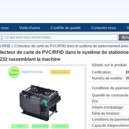
e nous
Visite d'usine
Contrôle de qualité
Contactez-nous
D
R
de RFID
Collecteur de carte de PVC/RFID dans le système de stationnement avec l
lecteur de carte de PVC/RFID dans le système de stationnem
232 rassemblant la machine
Détails sur le produit:
Certification:
E
Numéro de modèle:
i
Conditions de paiement
Quantité de commande 
Prix:
Détails d'emballage:
Délai de livraison:
Conditions de paiement
Capacité d'approvision