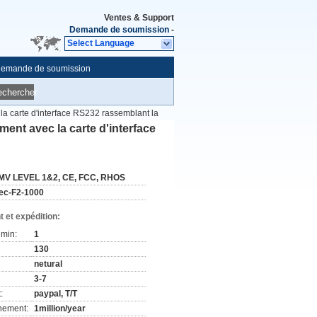
Ventes & Support
Demande de soumission
-
Select Language
emande de soumission
echercher
a carte d'interface RS232 rassemblant la
ent avec la carte d'interface
MV LEVEL 1&2, CE, FCC, RHOS
Tec-F2-1000
 et expédition:
min:
1
130
netural
3-7
:
paypal, T/T
nement:
1million/year