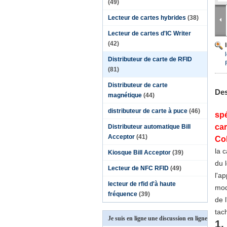
(49)
Lecteur de cartes hybrides
(38)
Lecteur de cartes d'IC Writer
(42)
Distributeur de carte de RFID
(81)
Distributeur de carte
Des
magnétique
(44)
distributeur de carte à puce
(46)
spé
car
Distributeur automatique Bill
Acceptor
(41)
Col
la 
Kiosque Bill Acceptor
(39)
du 
Lecteur de NFC RFID
(49)
l'a
lecteur de rfid d'à haute
mod
fréquence
(39)
de 
tac
Je suis en ligne une discussion en ligne
1.