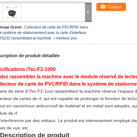
Contact
Image Grand :
Collecteur de carte de PVC/RFID dans
le système de stationnement avec la carte d'interface
RS232 rassemblant la machine
meilleur prix
cription de produit détaillée
cifications iTec-F2-1000
dez rassembler la machine avec le module réservé de lecte
lecteur de carte de PVC/RFID dans le système de stationn
carte de série d'iTec-F2-1xxx rassemblant la machine réserve l'espace d
lecteur de cartes de rf, qui est capable de prolonger la fonction de lectu
ppui en caoutchouc anticorrosif de matériel et en métal sont adoptés, q
ule de rf
l'interférence par des métaux. Le produit est intensivement employé d
hes de vue, etc.
 Description de produit