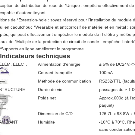
ception de distribution de roue de *Unique : empêche effectivement de l
 capable d'autonettoyant.
itions de *Extension-hole : soyez réservé pour l'installation du module 
ui en caoutchouc *Wearable et anticorrosif de matériel et en métal : so
ptés, qui peut effectivement empêcher le module de rf d'être y mêlée 
eaux de *Multiple de la protection de circuit de sonde : empêche l'interf
 *Supports en ligne améliorent le programme.
 Indicateurs techniques
ÉLÉM. ÉLECT.
Alimentation d'énergie
± 5% de DC24V,<
Courant tranquille
100mA
Méthode de communication
RS232/TTL (faculta
STRUCTURE
Durée de vie
passages du ≥ 1.0
Poids net
Approx.600g (à l'e
paquet)
Dimension de C/D
126.7L x 93.8W x 8
AMBIANT
Humidité
-10°C à 70°C, Rhé
sans condensation