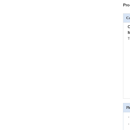
Pro
C
C
M
T
Pl