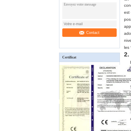
con
est
pos
app
Contact
ado
niv
les
2.
Certificat