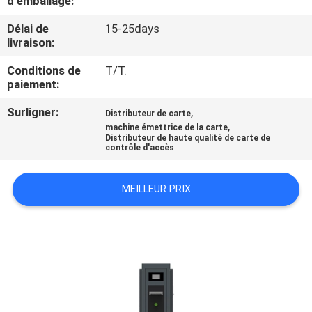
d'emballage:
Délai de
15-25days
CONTRÔLE
livraison:
DE
Conditions de
T/T.
QUALITÉ
paiement:
Surligner:
,
Distributeur de carte
CONTACTEZ-
,
machine émettrice de la carte
Distributeur de haute qualité de carte de
NOUS
contrôle d'accès
DEMANDEZ
MEILLEUR PRIX
UNE
CITATION
PLAN
DU