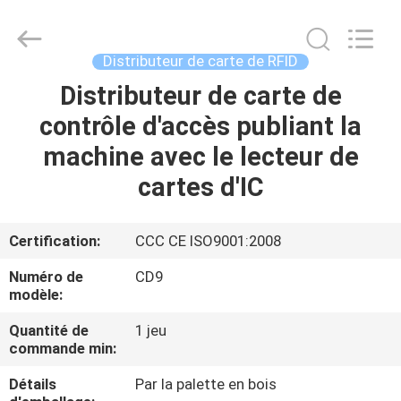
China
Card
Reader
Online
Market.
Distributeur de carte de RFID
All
Rights
Distributeur de carte de
MAISON
Reserved.
contrôle d'accès publiant la
PRODUITS
machine avec le lecteur de
cartes d'IC
AU
SUJET
Certification:
CCC CE ISO9001:2008
DE
Numéro de
CD9
NOUS
modèle:
Quantité de
1 jeu
commande min:
VISITE
D'USINE
Détails
Par la palette en bois