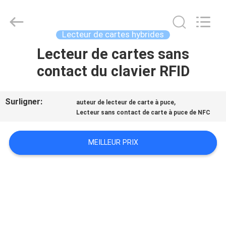
China
Card
Reader
Online
Market.
Lecteur de cartes hybrides
All
Rights
Lecteur de cartes sans
MAISON
Reserved.
contact du clavier RFID
PRODUITS
Surligner:
,
auteur de lecteur de carte à puce
Lecteur sans contact de carte à puce de NFC
AU
SUJET
MEILLEUR PRIX
DE
NOUS
VISITE
D'USINE