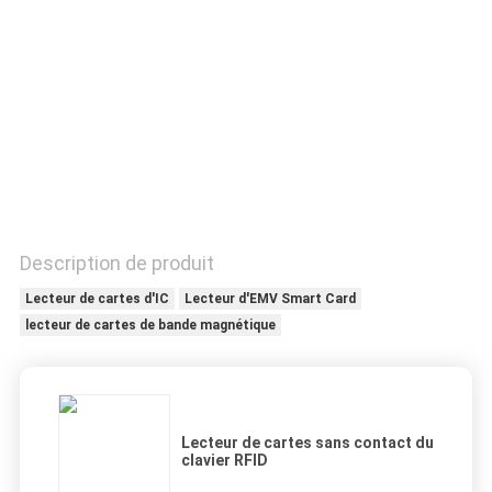
CONTRÔLE
DE
QUALITÉ
CONTACTEZ-
NOUS
Description de produit
DEMANDEZ
Lecteur de cartes d'IC
Lecteur d'EMV Smart Card
lecteur de cartes de bande magnétique
UNE
CITATION
PLAN
Lecteur de cartes sans contact du
clavier RFID
DU