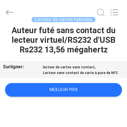
China
Card
Reader
Online
Market.
Lecteur de cartes hybrides
All
Rights
Auteur futé sans contact du
MAISON
Reserved.
lecteur virtuel/RS232 d'USB
PRODUITS
Rs232 13,56 mégahertz
AU
Surligner:
,
lecteur de cartes sans contact
Lecteur sans contact de carte à puce de NFC
SUJET
DE
MEILLEUR PRIX
NOUS
VISITE
D'USINE