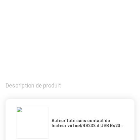
CONTRÔLE
DE
QUALITÉ
CONTACTEZ-
NOUS
DEMANDEZ
Description de produit
UNE
CITATION
Auteur futé sans contact du
lecteur virtuel/RS232 d'USB Rs232
PLAN
13,56 mégahertz
DU