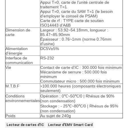
Appui T=0, carte de l'unité centrale de
traitement T=1
Appui T=0, carte du SAM T=1 (le besoin
d'employer le conseil de PSAM)
Carte de rf : TYPE carte de soutien
ISO14443 d'A&B
Dimension de
Largeur : 53.92~54.18mm, longueur :
carte
85.47~85.90mm
Épaisseur : 0.76~1mm (norme 0.76mm
d'usine)
Alimentation
DC5V±5%
d'énergie
Interface de
RS-232
communication
Vie
Contact de carte d'IC : 300.000 fois minimum
Mécanisme de serrure : 500.000 fois
minimum
Commutateur micro : 500.000 fois minimum
M.T.B.F
100.000 heures (composants électroniques
>
seulement)
Conditions
Opération : 0℃~50℃/0 | Rhésus de 90%
environnementales
(non condensation)
Stockage : - 25℃~80℃/0 | Rhésus de 95%
(non condensation)
Poids
Au sujet de 240g
Lecteur de cartes d'IC
Lecteur d'EMV Smart Card