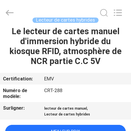
China
Card
Reader
Online
Market.
Lecteur de cartes hybrides
All
Rights
Le lecteur de cartes manuel
MAISON
Reserved.
d'immersion hybride du
PRODUITS
kiosque RFID, atmosphère de
NCR partie C.C 5V
AU
SUJET
Certification:
EMV
DE
Numéro de
CRT-288
NOUS
modèle:
Surligner:
,
lecteur de cartes manuel
VISITE
Lecteur de cartes hybrides
D'USINE