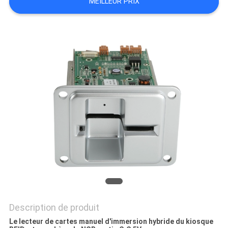
MEILLEUR PRIX
CONTRÔLE
DE
QUALITÉ
CONTACTEZ-
NOUS
DEMANDEZ
UNE
CITATION
PLAN
Description de produit
Le lecteur de cartes manuel d'immersion hybride du kiosque
DU