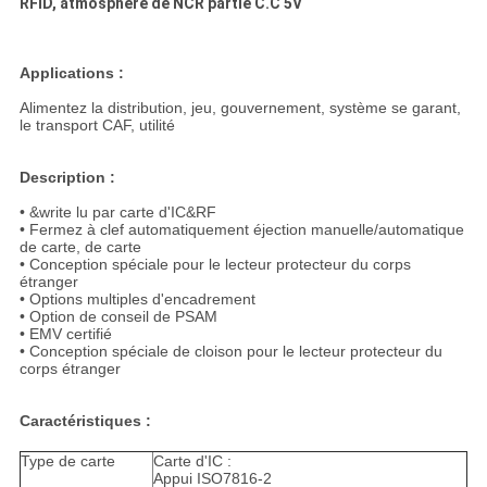
RFID, atmosphère de NCR partie C.C 5V
SITE
Applications :
PRIVACY
Alimentez la distribution, jeu, gouvernement, système se garant,
le transport CAF, utilité
POLICY
Description :
• &write lu par carte d'IC&RF
• Fermez à clef automatiquement éjection manuelle/automatique
de carte, de carte
• Conception spéciale pour le lecteur protecteur du corps
étranger
• Options multiples d'encadrement
• Option de conseil de PSAM
• EMV certifié
• Conception spéciale de cloison pour le lecteur protecteur du
corps étranger
Caractéristiques :
Type de carte
Carte d'IC :
Appui ISO7816-2