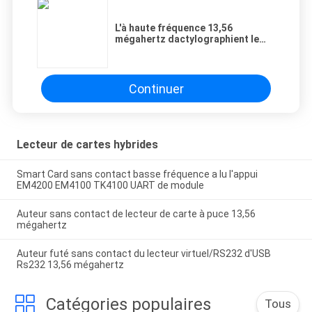
SITE
L'à haute fréquence 13,56
mégahertz dactylographient le
lecteur sans contact de carte à
PRIVACY
puce de B 15693 que le CE de port
USB a approuvé CR608FU
POLICY
Continuer
Lecteur de cartes hybrides
Smart Card sans contact basse fréquence a lu l'appui
EM4200 EM4100 TK4100 UART de module
Auteur sans contact de lecteur de carte à puce 13,56
mégahertz
Auteur futé sans contact du lecteur virtuel/RS232 d'USB
Rs232 13,56 mégahertz
Catégories populaires
Tous