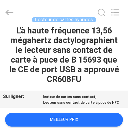
China
Card
Reader
Online
Market.
Lecteur de cartes hybrides
All
Rights
L'à haute fréquence 13,56
MAISON
Reserved.
mégahertz dactylographient
PRODUITS
le lecteur sans contact de
carte à puce de B 15693 que
AU
le CE de port USB a approuvé
SUJET
CR608FU
DE
NOUS
Surligner:
,
lecteur de cartes sans contact
Lecteur sans contact de carte à puce de NFC
VISITE
MEILLEUR PRIX
D'USINE