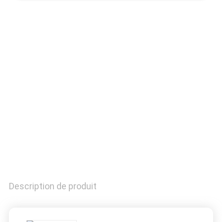
CONTRÔLE
DE
QUALITÉ
CONTACTEZ-
NOUS
DEMANDEZ
UNE
CITATION
Description de produit
PLAN
DU