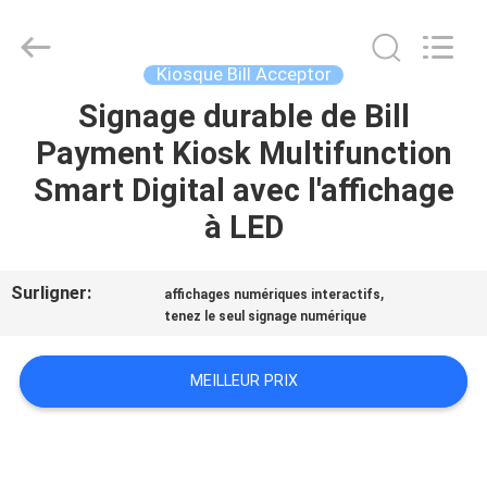
China
Card
Reader
Online
Market.
Kiosque Bill Acceptor
All
Rights
Signage durable de Bill
MAISON
Reserved.
Payment Kiosk Multifunction
PRODUITS
Smart Digital avec l'affichage
à LED
AU
SUJET
Surligner:
,
affichages numériques interactifs
tenez le seul signage numérique
DE
NOUS
MEILLEUR PRIX
VISITE
D'USINE