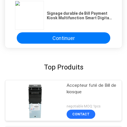
SITE
Signage durable de Bill Payment
Kiosk Multifunction Smart Digital
avec l'affichage à LED
PRIVACY
POLICY
Continuer
Top Produits
Accepteur futé de Bill de
kiosque
negotiable MOQ:1pcs
CONTACT