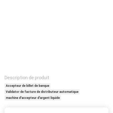
CONTRÔLE
DE
QUALITÉ
CONTACTEZ-
NOUS
DEMANDEZ
UNE
Description de produit
CITATION
Accepteur de billet de banque
Validator de facture de distributeur automatique
machine d'accepteur d'argent liquide
PLAN
DU