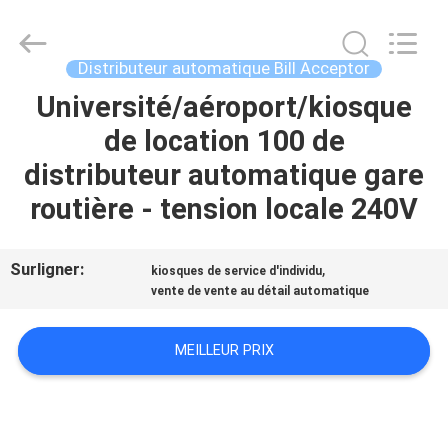
China
Card
Reader
Online
Market.
Distributeur automatique Bill Acceptor
All
Rights
Université/aéroport/kiosque
MAISON
Reserved.
de location 100 de
PRODUITS
distributeur automatique gare
routière - tension locale 240V
AU
SUJET
Surligner:
,
kiosques de service d'individu
vente de vente au détail automatique
DE
NOUS
MEILLEUR PRIX
VISITE
D'USINE