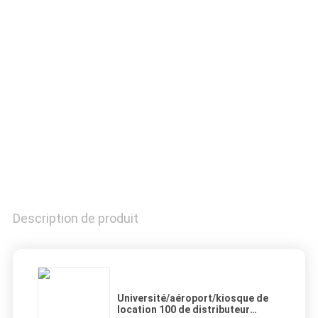
CONTRÔLE
DE
QUALITÉ
CONTACTEZ-
NOUS
DEMANDEZ
UNE
Description de produit
CITATION
PLAN
Université/aéroport/kiosque de
location 100 de distributeur
DU