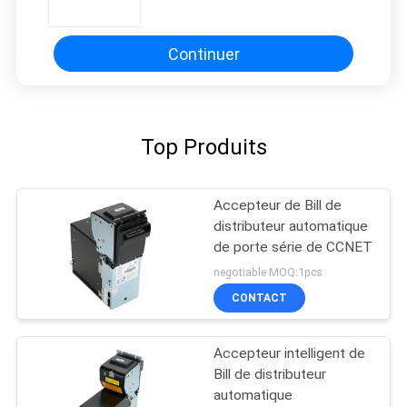
automatique gare routière -
tension locale 240V
SITE
Continuer
PRIVACY
POLICY
Top Produits
Accepteur de Bill de
distributeur automatique
de porte série de CCNET
negotiable MOQ:1pcs
CONTACT
Accepteur intelligent de
Bill de distributeur
automatique