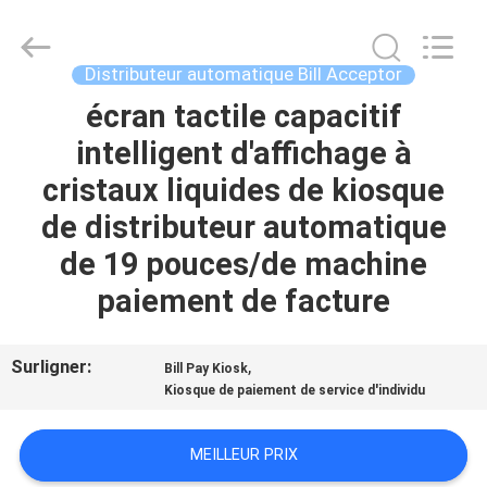
China
Card
Reader
Online
Market.
Distributeur automatique Bill Acceptor
All
Rights
écran tactile capacitif
MAISON
Reserved.
intelligent d'affichage à
PRODUITS
cristaux liquides de kiosque
de distributeur automatique
AU
de 19 pouces/de machine
SUJET
paiement de facture
DE
NOUS
Surligner:
,
Bill Pay Kiosk
Kiosque de paiement de service d'individu
VISITE
MEILLEUR PRIX
D'USINE