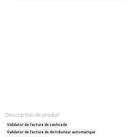
CONTRÔLE
DE
QUALITÉ
CONTACTEZ-
NOUS
DEMANDEZ
UNE
CITATION
Description de produit
PLAN
Validator de facture de cashcode
Validator de facture de distributeur automatique
DU