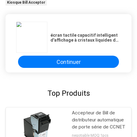
Kiosque Bill Acceptor
SITE
PRIVACY
écran tactile capacitif intelligent
POLICY
d'affichage à cristaux liquides de
kiosque de distributeur
automatique de 19 pouces/de
machine paiement de facture
Continuer
Top Produits
Accepteur de Bill de
distributeur automatique
de porte série de CCNET
negotiable MOQ:1pcs