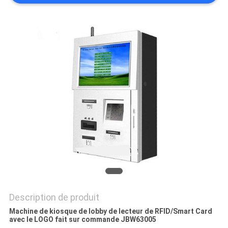
CONTRÔLE
DE
QUALITÉ
CONTACTEZ-
NOUS
DEMANDEZ
UNE
CITATION
Description de produit
PLAN
Machine de kiosque de lobby de lecteur de RFID/Smart Card
avec le LOGO fait sur commande JBW63005
DU