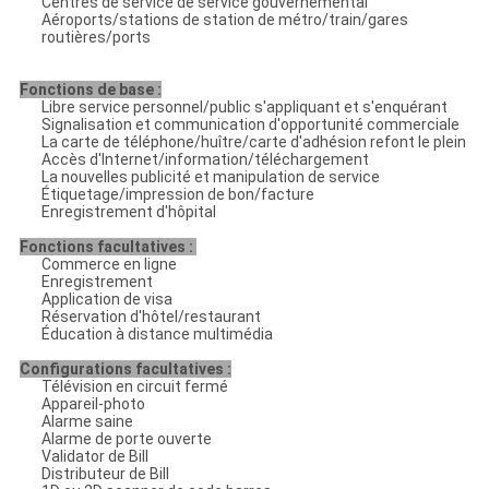
Centres de service de service gouvernemental
Aéroports/stations de station de métro/train/gares
routières/ports
Fonctions de base :
Libre service personnel/public s'appliquant et s'enquérant
Signalisation et communication d'opportunité commerciale
La carte de téléphone/huître/carte d'adhésion refont le plein
Accès d'Internet/information/téléchargement
La nouvelles publicité et manipulation de service
Étiquetage/impression de bon/facture
Enregistrement d'hôpital
Fonctions facultatives :
Commerce en ligne
Enregistrement
Application de visa
Réservation d'hôtel/restaurant
Éducation à distance multimédia
Configurations facultatives :
Télévision en circuit fermé
Appareil-photo
Alarme saine
Alarme de porte ouverte
Validator de Bill
Distributeur de Bill