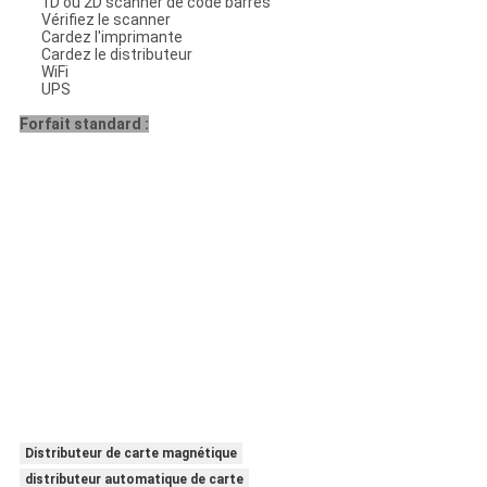
1D ou 2D scanner de code barres
Vérifiez le scanner
Cardez l'imprimante
Cardez le distributeur
WiFi
UPS
Forfait standard :
Distributeur de carte magnétique
distributeur automatique de carte