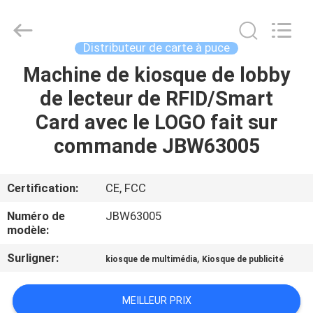
China
Card
Reader
Online
Market.
Distributeur de carte à puce
All
Rights
Machine de kiosque de lobby
MAISON
Reserved.
de lecteur de RFID/Smart
PRODUITS
Card avec le LOGO fait sur
commande JBW63005
AU
SUJET
Certification:
CE, FCC
DE
Numéro de
JBW63005
NOUS
modèle:
Surligner:
,
kiosque de multimédia
Kiosque de publicité
VISITE
D'USINE
MEILLEUR PRIX