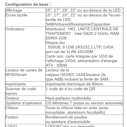
Configuration de base :
SITE
Affichage
15", 17", 19", 22" ou au-dessus de la LED
Écran tactile
15", 17", 19", 22" ou au-dessus de l'écran
tactile de LED
SAW/Infrared/Resistance/Capacitive
PRIVACY
Ordinateur
Mainboard : H61, UNITÉ CENTRALE DE
TRAITEMENT : Intel G620 2.5GHz, RAM :
POLICY
DDRIII 2GB ;
Disque dur
: 500GB, 8 USB 1RS232,1 LTP, 1VGA,
port net de 1LAN 10/100M ;
Carte son, carte intégrée par 1DVI de
l'affichage 1VGA, alimentation d'énergie
ATX : 300W
Lecteur de cartes de
Lecteur de la
RFID/Smart
calypso ISO/IEC 14443/auteur (le
type A&B) incluent la fente de SAM
Imprimante
imprimante thermique de 80mm
Scanner de code
1 code de d ou code de QR
barres
Orateur
Haut-parleurs multimédia
Système d'opération
OS Windows 7 (essai ou version autorisée)
Clôture
Toute la clôture faite en acier (acier
inoxydable, aluminium facultatifs)
Finition
Revêtement de poudre
ou peinture d'automobile
LOGO
LOGO&Color sur demande